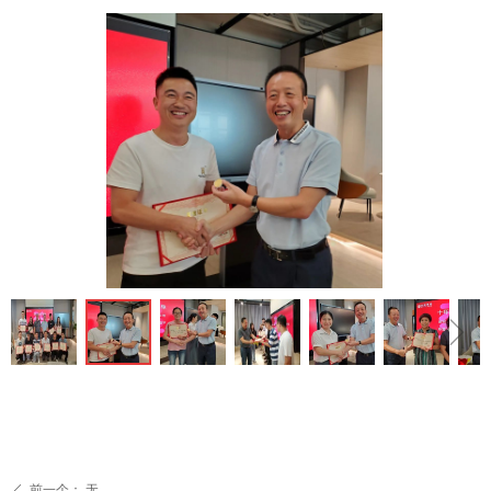
ꁆ
ꁇ
前一个：
无
ꄴ